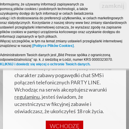
Informujemy, że używamy informacji zapisywanych za
zamknij
pomocą plików cookies i podobnych technologii, a także
uzyskujemy dostęp do tych informacji w celach świadczenia
usług i ich dostosowania do preferencji użytkownika, w celach marketingowych
oraz statystycznych. Korzystanie z naszej strony www bez zmiany standardowych
ustawień przeglądarki internetowej oznacza, że wyrażasz zgodę na zapisanie
plików cookies w pamięci urządzenia końcowego oraz uzyskanie dostępu do
informacji zapisanych w tych plikach.
Więcej szczegółów, w tym na temat zmiany ustawień przeglądarki internetowej
znajdziesz w naszej
[Polityce Plików Cookies]
.
Strona zawiera treści o charakterze
Administratorem Twoich danych jest „Bild Presse spółka z ograniczoną
odpowiedzialnością” sp. k. z siedzibą w Łodzi, numer KRS 0000323070.
erotycznym i jest przeznaczona dla osób,
KLIKNIJ i dowiedz się więcej o ochronie Twoich danych.
które ukończyły 18 lat! Powyższy serwis ma
charakter zabawy pogawędki chat SMS i
połączeń telefonicznych PARTY LINE.
Wchodząc na serwis akceptujesz warunki
regulaminu
, jesteś świadom, że
uczestniczysz w fikcyjnej zabawie i
oświadczasz, że ukończyłeś 18 rok życia.
WCHODZĘ