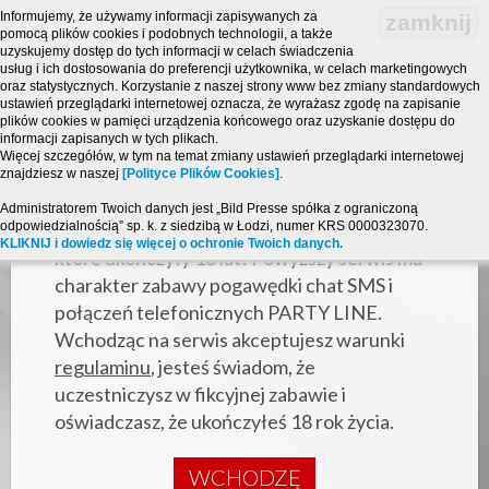
Informujemy, że używamy informacji zapisywanych za
zamknij
pomocą plików cookies i podobnych technologii, a także
uzyskujemy dostęp do tych informacji w celach świadczenia
usług i ich dostosowania do preferencji użytkownika, w celach marketingowych
oraz statystycznych. Korzystanie z naszej strony www bez zmiany standardowych
ustawień przeglądarki internetowej oznacza, że wyrażasz zgodę na zapisanie
plików cookies w pamięci urządzenia końcowego oraz uzyskanie dostępu do
informacji zapisanych w tych plikach.
Więcej szczegółów, w tym na temat zmiany ustawień przeglądarki internetowej
znajdziesz w naszej
[Polityce Plików Cookies]
.
Strona zawiera treści o charakterze
Administratorem Twoich danych jest „Bild Presse spółka z ograniczoną
odpowiedzialnością” sp. k. z siedzibą w Łodzi, numer KRS 0000323070.
erotycznym i jest przeznaczona dla osób,
KLIKNIJ i dowiedz się więcej o ochronie Twoich danych.
które ukończyły 18 lat! Powyższy serwis ma
charakter zabawy pogawędki chat SMS i
połączeń telefonicznych PARTY LINE.
Wchodząc na serwis akceptujesz warunki
regulaminu
, jesteś świadom, że
uczestniczysz w fikcyjnej zabawie i
oświadczasz, że ukończyłeś 18 rok życia.
WCHODZĘ