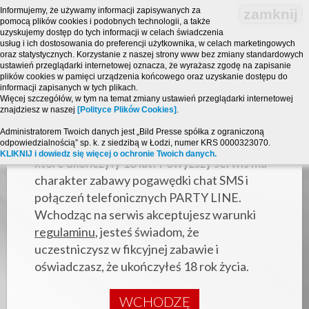
Informujemy, że używamy informacji zapisywanych za
zamknij
pomocą plików cookies i podobnych technologii, a także
uzyskujemy dostęp do tych informacji w celach świadczenia
usług i ich dostosowania do preferencji użytkownika, w celach marketingowych
oraz statystycznych. Korzystanie z naszej strony www bez zmiany standardowych
ustawień przeglądarki internetowej oznacza, że wyrażasz zgodę na zapisanie
plików cookies w pamięci urządzenia końcowego oraz uzyskanie dostępu do
informacji zapisanych w tych plikach.
Więcej szczegółów, w tym na temat zmiany ustawień przeglądarki internetowej
znajdziesz w naszej
[Polityce Plików Cookies]
.
Strona zawiera treści o charakterze
Administratorem Twoich danych jest „Bild Presse spółka z ograniczoną
odpowiedzialnością” sp. k. z siedzibą w Łodzi, numer KRS 0000323070.
erotycznym i jest przeznaczona dla osób,
KLIKNIJ i dowiedz się więcej o ochronie Twoich danych.
które ukończyły 18 lat! Powyższy serwis ma
charakter zabawy pogawędki chat SMS i
połączeń telefonicznych PARTY LINE.
Wchodząc na serwis akceptujesz warunki
regulaminu
, jesteś świadom, że
uczestniczysz w fikcyjnej zabawie i
oświadczasz, że ukończyłeś 18 rok życia.
WCHODZĘ