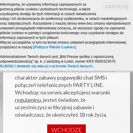
Informujemy, że używamy informacji zapisywanych za
zamknij
pomocą plików cookies i podobnych technologii, a także
uzyskujemy dostęp do tych informacji w celach świadczenia
usług i ich dostosowania do preferencji użytkownika, w celach marketingowych
oraz statystycznych. Korzystanie z naszej strony www bez zmiany standardowych
ustawień przeglądarki internetowej oznacza, że wyrażasz zgodę na zapisanie
plików cookies w pamięci urządzenia końcowego oraz uzyskanie dostępu do
informacji zapisanych w tych plikach.
Więcej szczegółów, w tym na temat zmiany ustawień przeglądarki internetowej
znajdziesz w naszej
[Polityce Plików Cookies]
.
Strona zawiera treści o charakterze
Administratorem Twoich danych jest „Bild Presse spółka z ograniczoną
odpowiedzialnością” sp. k. z siedzibą w Łodzi, numer KRS 0000323070.
erotycznym i jest przeznaczona dla osób,
KLIKNIJ i dowiedz się więcej o ochronie Twoich danych.
które ukończyły 18 lat! Powyższy serwis ma
charakter zabawy pogawędki chat SMS i
połączeń telefonicznych PARTY LINE.
Wchodząc na serwis akceptujesz warunki
regulaminu
, jesteś świadom, że
uczestniczysz w fikcyjnej zabawie i
oświadczasz, że ukończyłeś 18 rok życia.
WCHODZĘ