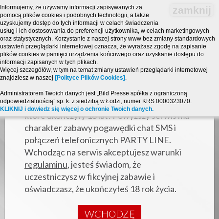
Informujemy, że używamy informacji zapisywanych za
zamknij
pomocą plików cookies i podobnych technologii, a także
uzyskujemy dostęp do tych informacji w celach świadczenia
usług i ich dostosowania do preferencji użytkownika, w celach marketingowych
oraz statystycznych. Korzystanie z naszej strony www bez zmiany standardowych
ustawień przeglądarki internetowej oznacza, że wyrażasz zgodę na zapisanie
plików cookies w pamięci urządzenia końcowego oraz uzyskanie dostępu do
informacji zapisanych w tych plikach.
Więcej szczegółów, w tym na temat zmiany ustawień przeglądarki internetowej
znajdziesz w naszej
[Polityce Plików Cookies]
.
Strona zawiera treści o charakterze
Administratorem Twoich danych jest „Bild Presse spółka z ograniczoną
odpowiedzialnością” sp. k. z siedzibą w Łodzi, numer KRS 0000323070.
erotycznym i jest przeznaczona dla osób,
KLIKNIJ i dowiedz się więcej o ochronie Twoich danych.
które ukończyły 18 lat! Powyższy serwis ma
charakter zabawy pogawędki chat SMS i
połączeń telefonicznych PARTY LINE.
Wchodząc na serwis akceptujesz warunki
regulaminu
, jesteś świadom, że
uczestniczysz w fikcyjnej zabawie i
oświadczasz, że ukończyłeś 18 rok życia.
WCHODZĘ