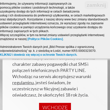
Informujemy, że używamy informacji zapisywanych za
zamknij
pomocą plików cookies i podobnych technologii, a także
uzyskujemy dostęp do tych informacji w celach świadczenia
usług i ich dostosowania do preferencji użytkownika, w celach marketingowych
oraz statystycznych. Korzystanie z naszej strony www bez zmiany standardowych
ustawień przeglądarki internetowej oznacza, że wyrażasz zgodę na zapisanie
plików cookies w pamięci urządzenia końcowego oraz uzyskanie dostępu do
informacji zapisanych w tych plikach.
Więcej szczegółów, w tym na temat zmiany ustawień przeglądarki internetowej
znajdziesz w naszej
[Polityce Plików Cookies]
.
Strona zawiera treści o charakterze
Administratorem Twoich danych jest „Bild Presse spółka z ograniczoną
odpowiedzialnością” sp. k. z siedzibą w Łodzi, numer KRS 0000323070.
erotycznym i jest przeznaczona dla osób,
KLIKNIJ i dowiedz się więcej o ochronie Twoich danych.
które ukończyły 18 lat! Powyższy serwis ma
charakter zabawy pogawędki chat SMS i
połączeń telefonicznych PARTY LINE.
Wchodząc na serwis akceptujesz warunki
regulaminu
, jesteś świadom, że
uczestniczysz w fikcyjnej zabawie i
oświadczasz, że ukończyłeś 18 rok życia.
WCHODZĘ